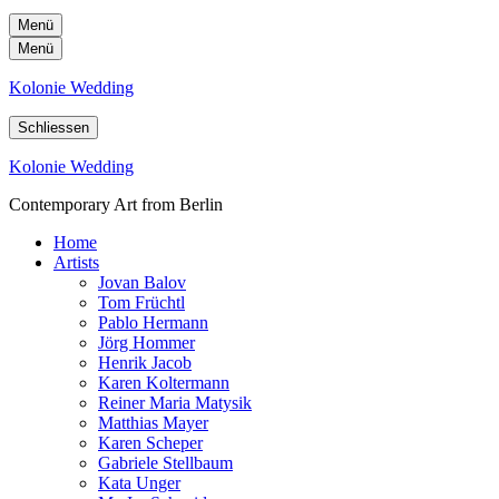
Menü
Menü
Kolonie Wedding
Schliessen
Kolonie Wedding
Contemporary Art from Berlin
Home
Artists
Jovan Balov
Tom Früchtl
Pablo Hermann
Jörg Hommer
Henrik Jacob
Karen Koltermann
Reiner Maria Matysik
Matthias Mayer
Karen Scheper
Gabriele Stellbaum
Kata Unger