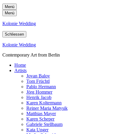
Menü
Menü
Kolonie Wedding
Schliessen
Kolonie Wedding
Contemporary Art from Berlin
Home
Artists
Jovan Balov
Tom Früchtl
Pablo Hermann
Jörg Hommer
Henrik Jacob
Karen Koltermann
Reiner Maria Matysik
Matthias Mayer
Karen Scheper
Gabriele Stellbaum
Kata Unger