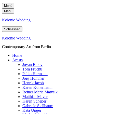
Menü
Menü
Kolonie Wedding
Schliessen
Kolonie Wedding
Contemporary Art from Berlin
Home
Artists
Jovan Balov
Tom Früchtl
Pablo Hermann
Jörg Hommer
Henrik Jacob
Karen Koltermann
Reiner Maria Matysik
Matthias Mayer
Karen Scheper
Gabriele Stellbaum
Kata Unger