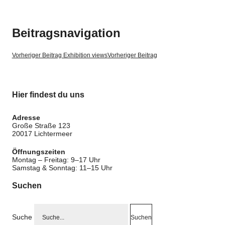
Pablo Hermann
Beitragsnavigation
Jörg Hommer
Vorheriger Beitrag
Exhibition views
Vorheriger Beitrag
Henrik Jacob
Karen Koltermann
Hier findest du uns
Reiner Maria Matysik
Adresse
Große Straße 123
Matthias Mayer
20017 Lichtermeer
Öffnungszeiten
Karen Scheper
Montag – Freitag: 9–17 Uhr
Samstag & Sonntag: 11–15 Uhr
Gabriele Stellbaum
Suchen
Kata Unger
Suche