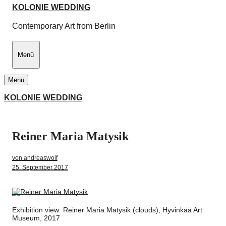
KOLONIE WEDDING
Contemporary Art from Berlin
Menü
Menü
KOLONIE WEDDING
Schliessen
Reiner Maria Matysik
Home
Artists
von andreaswolf
25. September 2017
Jovan Balov
Tom Früchtl
Exhibition view: Reiner Maria Matysik (clouds), Hyvinkää Art
Museum, 2017