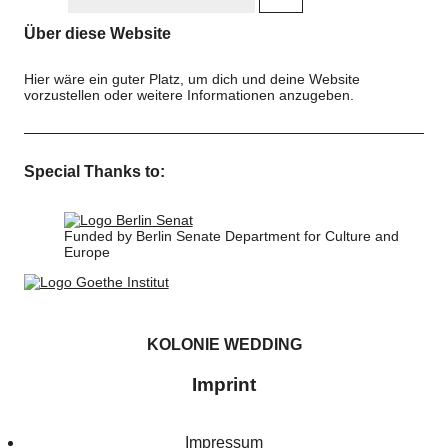
Mr. Ira Schneider
Über diese Website
Stoll & Wachall
Hier wäre ein guter Platz, um dich und deine Website
vorzustellen oder weitere Informationen anzugeben.
Veronika Witte
Andreas Wolf
Special Thanks to:
Press Info
Photo-Blog
Funded by Berlin Senate Department for Culture and
Contact
Europe
KOLONIE WEDDING
Imprint
Impressum