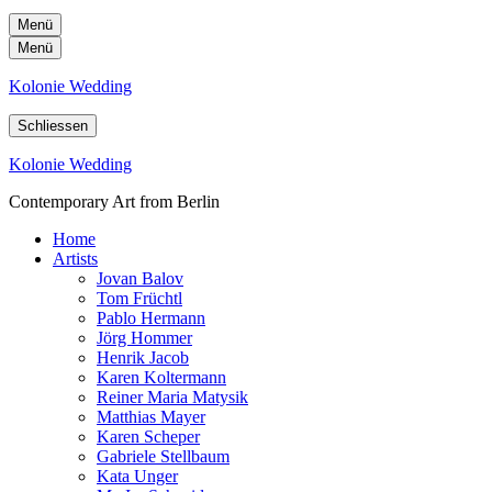
Menü
Menü
Kolonie Wedding
Schliessen
Kolonie Wedding
Contemporary Art from Berlin
Home
Artists
Jovan Balov
Tom Früchtl
Pablo Hermann
Jörg Hommer
Henrik Jacob
Karen Koltermann
Reiner Maria Matysik
Matthias Mayer
Karen Scheper
Gabriele Stellbaum
Kata Unger