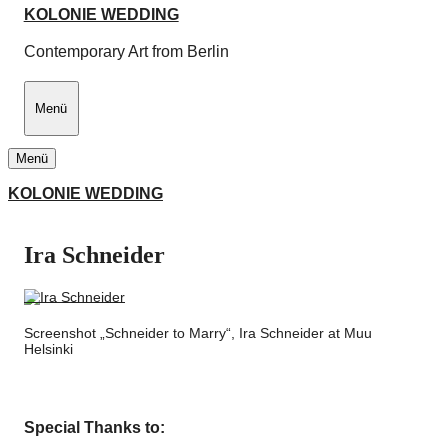
KOLONIE WEDDING
Contemporary Art from Berlin
Menü
Menü
KOLONIE WEDDING
Schliessen
Ira Schneider
Home
Artists
Screenshot „Schneider to Marry“, Ira Schneider at Muu
Helsinki
Jovan Balov
Tom Früchtl
Special Thanks to: